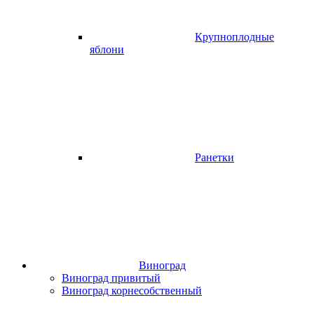
Крупноплодные
яблони
Ранетки
Виноград
Виноград привитый
Виноград корнесобственный