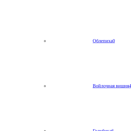
Облепиха
0
Войлочная вишня
Голубика
6