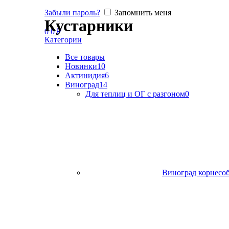
Забыли пароль?
Запомнить меня
Кустарники
0
0
₽
Категории
Все
товары
Новинки
10
Актинидия
6
Виноград
14
Для теплиц и ОГ с разгоном
0
Виноград корнесо