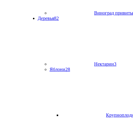
Виноград привит
Деревья
82
Нектарин
3
Яблони
28
Крупноплод