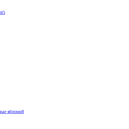
ый
5
ные яблони
8