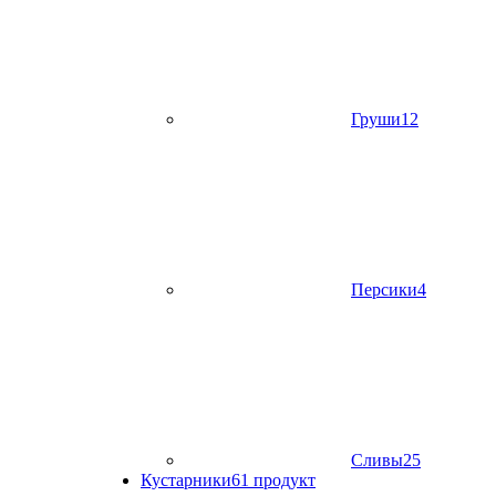
Груши
12
Персики
4
Сливы
25
Кустарники
61 продукт