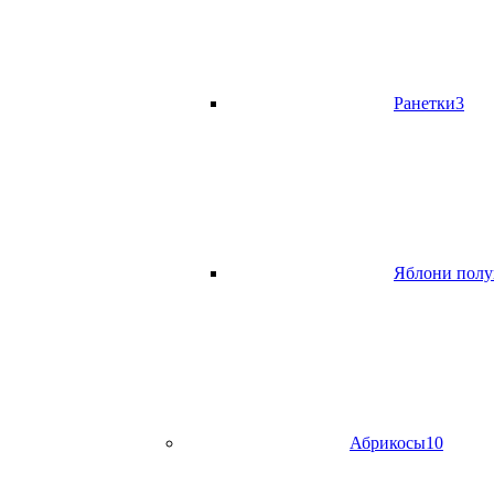
Ранетки
3
Яблони полу
Абрикосы
10