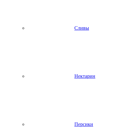
Сливы
Нектарин
Персики