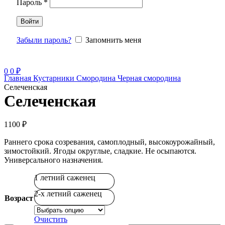
Пароль
*
Войти
Забыли пароль?
Запомнить меня
0
0
₽
Главная
Кустарники
Смородина
Черная смородина
Селеченская
Селеченская
1100
₽
Раннего срока созревания, самоплодный, высокоурожайный,
зимостойкий. Ягоды округлые, сладкие. Не осыпаются.
Универсального назначения.
1 летний саженец
2-х летний саженец
Возраст
Очистить