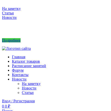
На заметку
Статьи
Новости
Интернет магазин не принимает заказы! Саженцы можно приобрести на рынках или
в питомнике без заказа.
Подробнее
Главная
Каталог товаров
Расписание занятий
Форум
Контакты
Новости
На заметку
Новости
Статьи
Вход / Регистрация
0
0
₽
Поиск