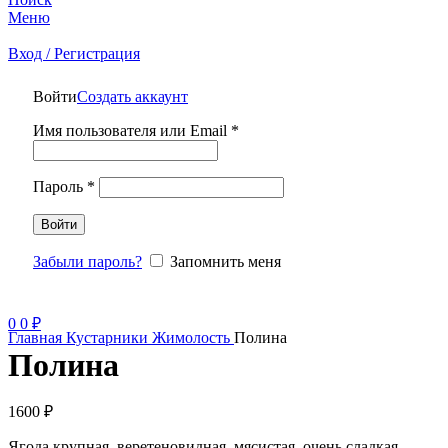
Меню
Вход / Регистрация
Войти
Создать аккаунт
Имя пользователя или Email
*
Пароль
*
Войти
Забыли пароль?
Запомнить меня
0
0
₽
Главная
Кустарники
Жимолость
Полина
Полина
1600
₽
Ягода крупная, веретеновидная, мясистая, очень сладкая,