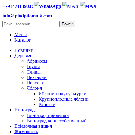
+79147113903;
info@plodpitomnik.com
Поиск
Меню
Каталог
Новинки
Деревья
Абрикосы
Груши
Сливы
Нектарин
Персики
Яблоня
Яблони полукультурки
Крупноплодные яблони
Ранетки
Виноград
Виноград привитый
Виноград корнесобственный
Войлочная вишня
Жимолость