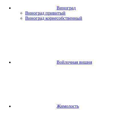
Виноград
Виноград привитый
Виноград корнесобственный
Войлочная вишня
Жимолость