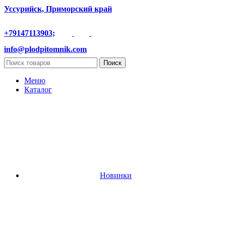
Уссурийск, Приморский край
+79147113903;
info@plodpitomnik.com
Поиск
Меню
Каталог
Новинки