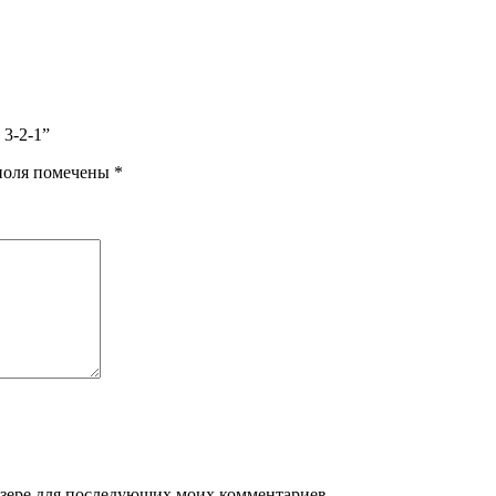
 3-2-1”
поля помечены
*
аузере для последующих моих комментариев.