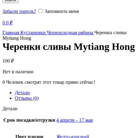
Забыли пароль?
Запомнить меня
Продано
0
0
₽
Главная
Кустарники
Черноплодная рябина
Черенки сливы
Mytiang Hong
Черенки сливы Mytiang Hong
100
₽
Нет в наличии
0
Человек смотрят этот товар прямо сейчас!
Детали
Отзывы (0)
Детали
Срок посадки/отгрузки
4 апреля – 17 мая
Цвет плодов
Желто-красный