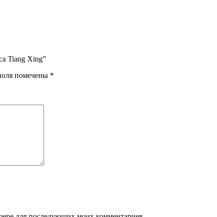
са Tiang Xing”
поля помечены
*
аузере для последующих моих комментариев.