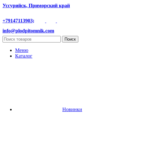
Уссурийск, Приморский край
+79147113903;
info@plodpitomnik.com
Поиск
Меню
Каталог
Новинки