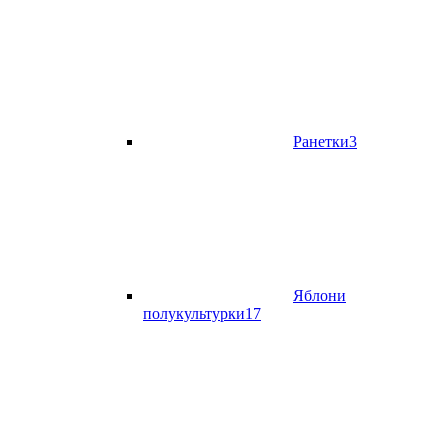
Ранетки
3
Яблони
полукультурки
17