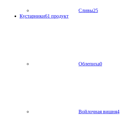
Сливы
25
Кустарники
61 продукт
Облепиха
0
Войлочная вишня
4