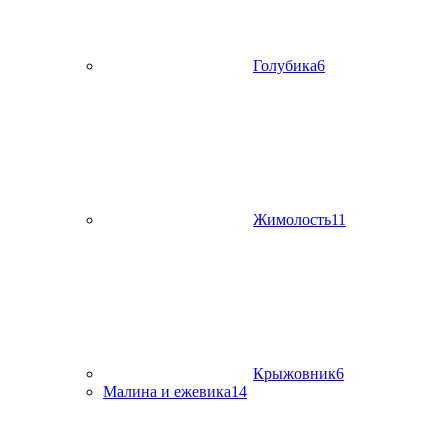
Голубика
6
Жимолость
11
Крыжовник
6
Малина и ежевика
14