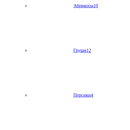
Абрикосы
10
Груши
12
Персики
4