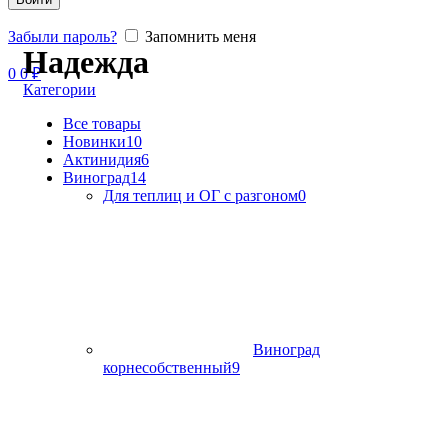
Забыли пароль?
Запомнить меня
Надежда
0
0
₽
Категории
Все
товары
Новинки
10
Актинидия
6
Виноград
14
Для теплиц и ОГ с разгоном
0
Виноград
корнесобственный
9