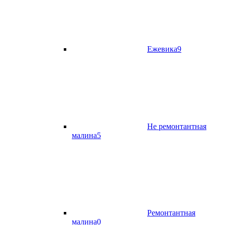
Ежевика
9
Не ремонтантная
малина
5
Ремонтантная
малина
0