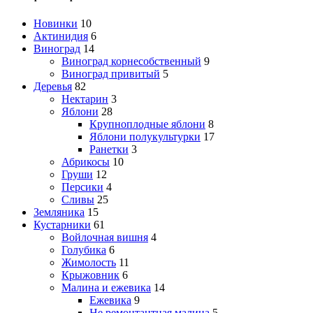
Новинки
10
Актинидия
6
Виноград
14
Виноград корнесобственный
9
Виноград привитый
5
Деревья
82
Нектарин
3
Яблони
28
Крупноплодные яблони
8
Яблони полукультурки
17
Ранетки
3
Абрикосы
10
Груши
12
Персики
4
Сливы
25
Земляника
15
Кустарники
61
Войлочная вишня
4
Голубика
6
Жимолость
11
Крыжовник
6
Малина и ежевика
14
Ежевика
9
Не ремонтантная малина
5