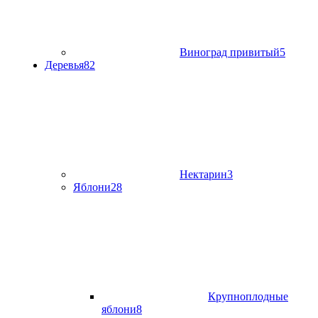
Виноград привитый
5
Деревья
82
Нектарин
3
Яблони
28
Крупноплодные
яблони
8