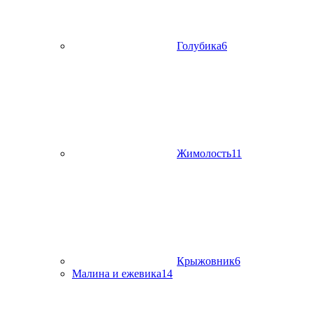
Голубика
6
Жимолость
11
Крыжовник
6
Малина и ежевика
14