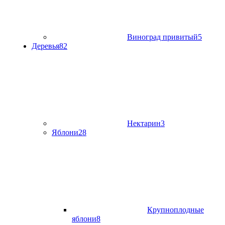
Виноград привитый
5
Деревья
82
Нектарин
3
Яблони
28
Крупноплодные
яблони
8