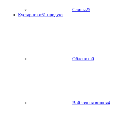
Сливы
25
Кустарники
61 продукт
Облепиха
0
Войлочная вишня
4