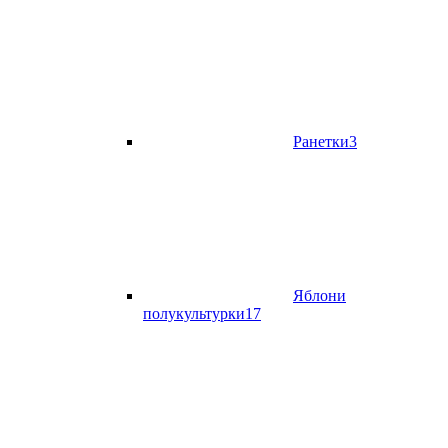
Ранетки
3
Яблони
полукультурки
17