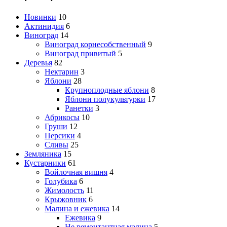
Новинки
10
Актинидия
6
Виноград
14
Виноград корнесобственный
9
Виноград привитый
5
Деревья
82
Нектарин
3
Яблони
28
Крупноплодные яблони
8
Яблони полукультурки
17
Ранетки
3
Абрикосы
10
Груши
12
Персики
4
Сливы
25
Земляника
15
Кустарники
61
Войлочная вишня
4
Голубика
6
Жимолость
11
Крыжовник
6
Малина и ежевика
14
Ежевика
9
Не ремонтантная малина
5