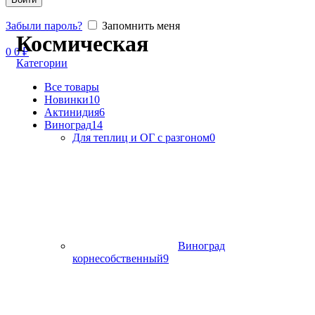
Забыли пароль?
Запомнить меня
Космическая
0
0
₽
Категории
Все
товары
Новинки
10
Актинидия
6
Виноград
14
Для теплиц и ОГ с разгоном
0
Виноград
корнесобственный
9