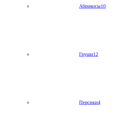
Абрикосы
10
Груши
12
Персики
4