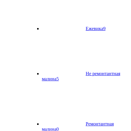
Ежевика
9
Не ремонтантная
малина
5
Ремонтантная
малина
0