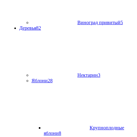
Виноград привитый
5
Деревья
82
Нектарин
3
Яблони
28
Крупноплодные
яблони
8