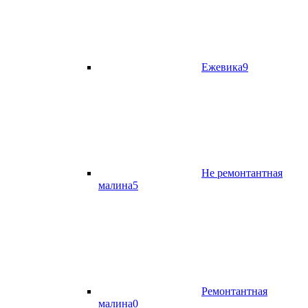
Ежевика
9
Не ремонтантная
малина
5
Ремонтантная
малина
0