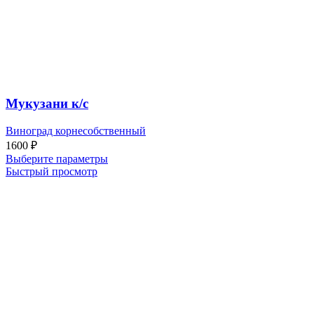
Мукузани к/с
Виноград корнесобственный
1600
₽
Выберите параметры
Быстрый просмотр