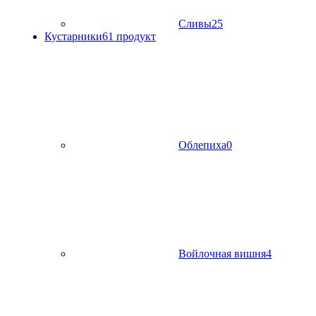
Сливы
25
Кустарники
61 продукт
Облепиха
0
Войлочная вишня
4