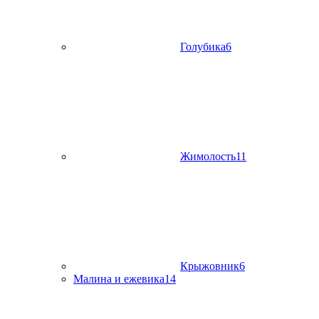
Голубика
6
Жимолость
11
Крыжовник
6
Малина и ежевика
14