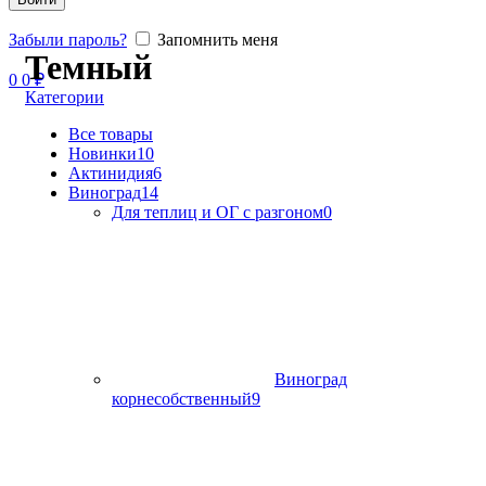
Забыли пароль?
Запомнить меня
Темный
0
0
₽
Категории
Все
товары
Новинки
10
Актинидия
6
Виноград
14
Для теплиц и ОГ с разгоном
0
Виноград
корнесобственный
9