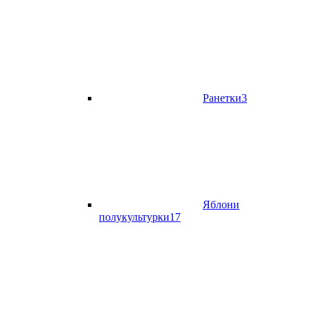
Ранетки
3
Яблони
полукультурки
17