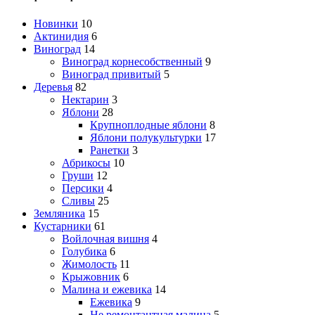
Новинки
10
Актинидия
6
Виноград
14
Виноград корнесобственный
9
Виноград привитый
5
Деревья
82
Нектарин
3
Яблони
28
Крупноплодные яблони
8
Яблони полукультурки
17
Ранетки
3
Абрикосы
10
Груши
12
Персики
4
Сливы
25
Земляника
15
Кустарники
61
Войлочная вишня
4
Голубика
6
Жимолость
11
Крыжовник
6
Малина и ежевика
14
Ежевика
9
Не ремонтантная малина
5