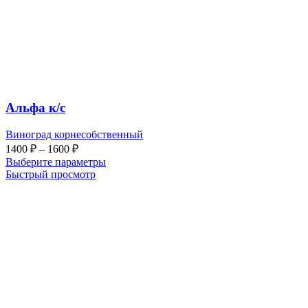
Альфа к/с
Виноград корнесобственный
Диапазон
1400
₽
–
1600
₽
цен:
Выберите параметры
1400 ₽
Быстрый просмотр
–
1600 ₽