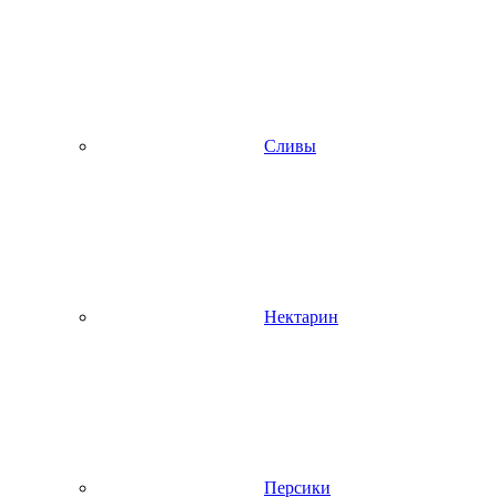
Сливы
Нектарин
Персики