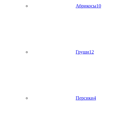
Абрикосы
10
Груши
12
Персики
4