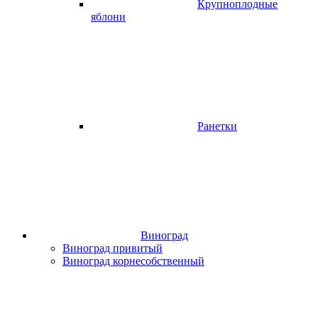
Крупноплодные
яблони
Ранетки
Виноград
Виноград привитый
Виноград корнесобственный