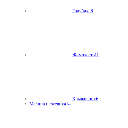
Голубика
6
Жимолость
11
Крыжовник
6
Малина и ежевика
14