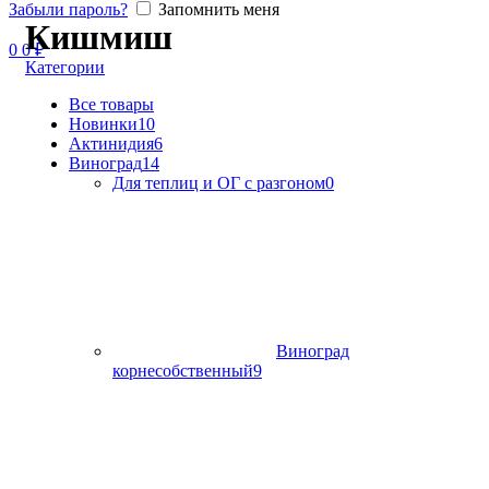
Забыли пароль?
Запомнить меня
Кишмиш
0
0
₽
Категории
Все
товары
Новинки
10
Актинидия
6
Виноград
14
Для теплиц и ОГ с разгоном
0
Виноград
корнесобственный
9