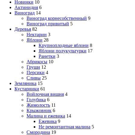
Новинки
10
Актинидия
6
Виноград
14
Виноград корнесобственный
9
Виноград привитый
5
Деревья
82
Нектарин
3
Яблони
28
Крупноплодные яблони
8
Яблони полукультурки
17
Ранетки
3
Абрикосы
10
Груши
12
Персики
4
Сливы
25
Земляника
15
Кустарники
61
Войлочная вишня
4
Голубика
6
Жимолость
11
Крыжовник
6
Малина и ежевика
14
Ежевика
9
Не ремонтантная малина
5
Смородина
19