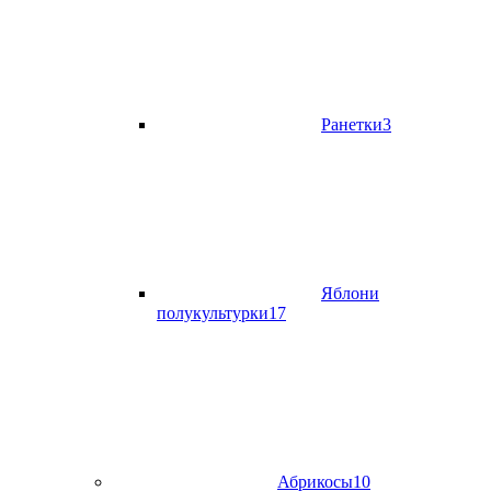
Ранетки
3
Яблони
полукультурки
17
Абрикосы
10