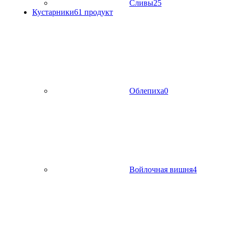
Сливы
25
Кустарники
61 продукт
Облепиха
0
Войлочная вишня
4