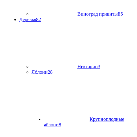
Виноград привитый
5
Деревья
82
Нектарин
3
Яблони
28
Крупноплодные
яблони
8