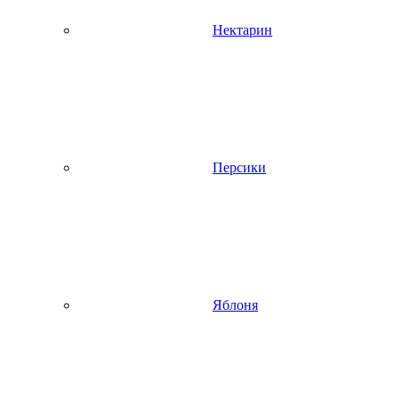
Нектарин
Персики
Яблоня