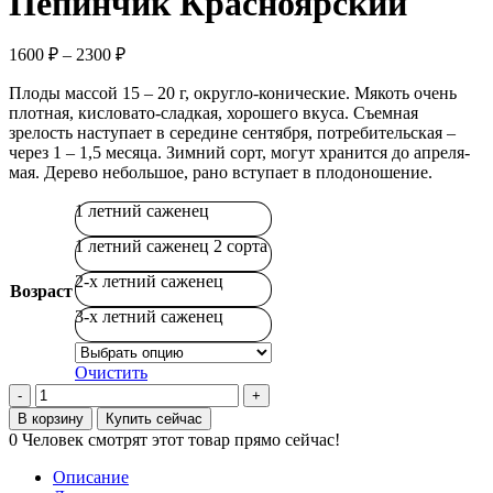
Пепинчик Красноярский
Диапазон
1600
₽
–
2300
₽
цен:
Плоды массой 15 – 20 г, округло-конические. Мякоть очень
1600 ₽
плотная, кисловато-сладкая, хорошего вкуса. Съемная
–
зрелость наступает в середине сентября, потребительская –
2300 ₽
через 1 – 1,5 месяца. Зимний сорт, могут хранится до апреля-
мая. Дерево небольшое, рано вступает в плодоношение.
1 летний саженец
1 летний саженец 2 сорта
2-х летний саженец
Возраст
3-х летний саженец
Очистить
Количество
товара
В корзину
Купить сейчас
Пепинчик
0
Человек смотрят этот товар прямо сейчас!
Красноярский
Описание