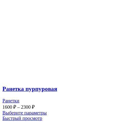
Ранетка пурпуровая
Ранетки
Диапазон
1600
₽
–
2300
₽
цен:
Выберите параметры
1600 ₽
Быстрый просмотр
–
2300 ₽