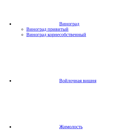
Виноград
Виноград привитый
Виноград корнесобственный
Войлочная вишня
Жимолость