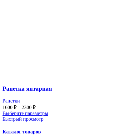
Ранетка янтарная
Ранетки
Диапазон
1600
₽
–
2300
₽
цен:
Выберите параметры
1600 ₽
Быстрый просмотр
–
2300 ₽
Каталог товаров