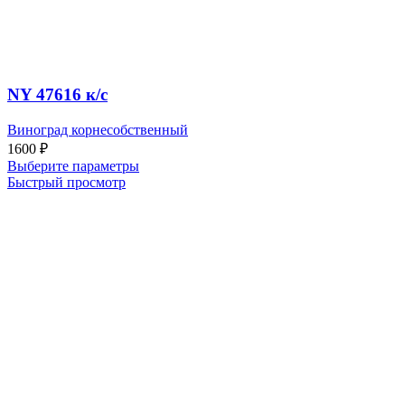
NY 47616 к/c
Виноград корнесобственный
1600
₽
Выберите параметры
Быстрый просмотр