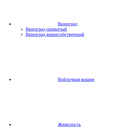
Виноград
Виноград привитый
Виноград корнесобственный
Войлочная вишня
Жимолость