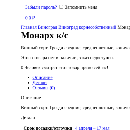
Забыли пароль?
Запомнить меня
Продано
0
0
₽
Главная
Виноград
Виноград корнесобственный
Монар
Монарх к/с
Винный сорт. Грозди средние, среднеплотные, коничес
Этого товара нет в наличии, заказ недоступен.
0
Человек смотрят этот товар прямо сейчас!
Описание
Детали
Отзывы (0)
Описание
Винный сорт. Грозди средние, среднеплотные, коничес
Детали
Срок посадки/отгрузки
4 апреля – 17 мая