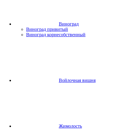
Виноград
Виноград привитый
Виноград корнесобственный
Войлочная вишня
Жимолость