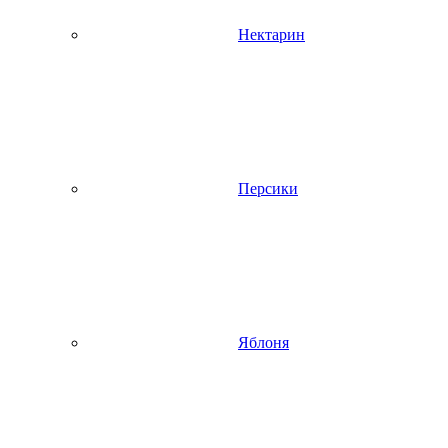
Нектарин
Персики
Яблоня