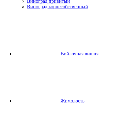
Виноград привитый
Виноград корнесобственный
Войлочная вишня
Жимолость