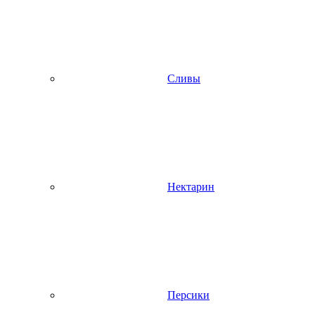
Сливы
Нектарин
Персики