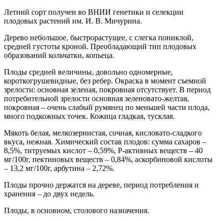
Летний сорт получен во ВНИИ генетики и селекции
плодовых растений им. И. В. Мичурина.
Дерево небольшое, быстрорастущее, с слегка пониклой,
средней густоты кроной. Преобладающий тип плодовых
образований кольчатки, копьеца.
Плоды средней величины, довольно одномерные,
короткогрушевидные, без ребер. Окраска в момент съемной
зрелости: основная зеленая, покровная отсутствует. В период
потребительной зрелости основная зеленовато-желтая,
покровная – очень слабый румянец по меньшей части плода,
много подкожных точек. Кожица гладкая, тусклая.
Мякоть белая, мелкозернистая, сочная, кисловато-сладкого
вкуса, нежная. Химический состав плодов: сумма сахаров –
8,5%, титруемых кислот – 0,59%, Р-активных веществ – 40
мг/100г, пектиновых веществ – 0,84%, аскорбиновой кислоты
– 13,2 мг/100г, арбутина – 2,72%.
Плоды прочно держатся на дереве, период потребления и
хранения – до двух недель.
Плоды, в основном, столового назначения.