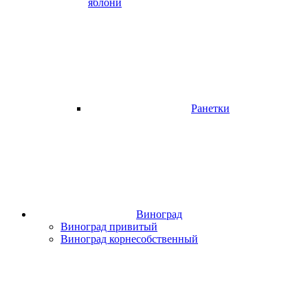
яблони
Ранетки
Виноград
Виноград привитый
Виноград корнесобственный