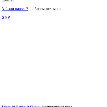
Забыли пароль?
Запомнить меня
Продано
0
0
₽
Главная
Деревья
Груши
Августовская роса