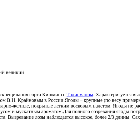
ий великий
скрещивания сорта Кишмиш с
Талисманом
. Х
арактеризуется вы
ом В.Н. Крайновым в России.
Ягоды – крупные (по весу пример
тарно-желтые, покрытые легким восковым налетом. Ягоды не ра
усом и мускатным ароматом.
Для полного созревания ягоды потр
та. Вызревание лозы наблюдается высокое, более 2/3 длины. Сах