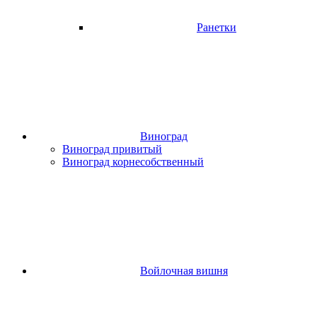
Ранетки
Виноград
Виноград привитый
Виноград корнесобственный
Войлочная вишня