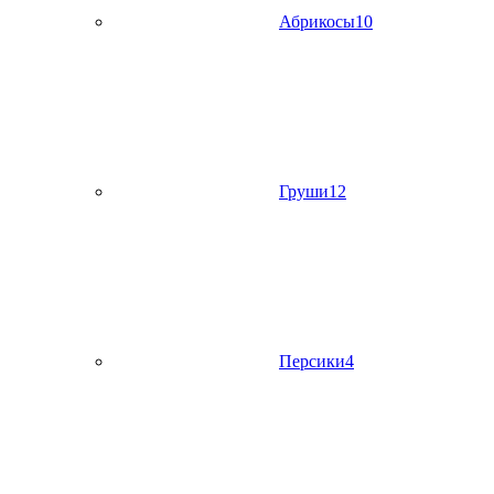
Абрикосы
10
Груши
12
Персики
4