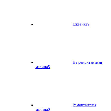
Ежевика
9
Не ремонтантная
малина
5
Ремонтантная
малина
0