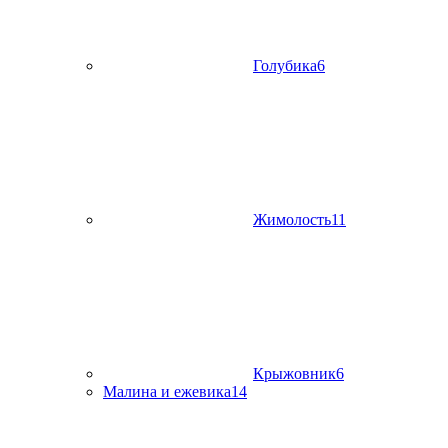
Голубика
6
Жимолость
11
Крыжовник
6
Малина и ежевика
14