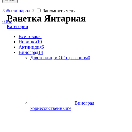
Забыли пароль?
Запомнить меня
Ранетка Янтарная
0
0
₽
Категории
Все
товары
Новинки
10
Актинидия
6
Виноград
14
Для теплиц и ОГ с разгоном
0
Виноград
корнесобственный
9