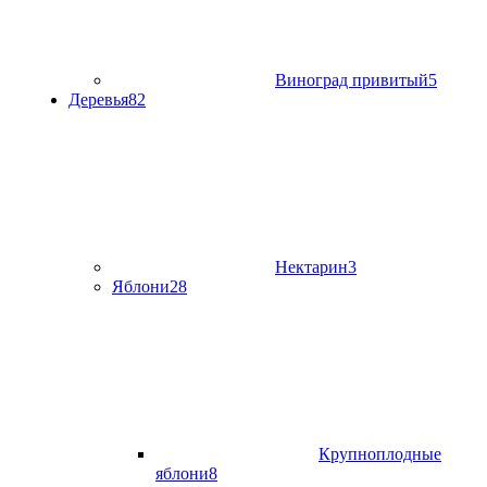
Виноград привитый
5
Деревья
82
Нектарин
3
Яблони
28
Крупноплодные
яблони
8