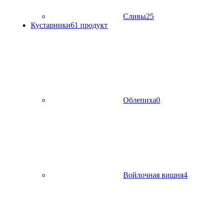
Сливы
25
Кустарники
61 продукт
Облепиха
0
Войлочная вишня
4