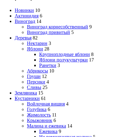
Новинки
10
Актинидия
6
Виноград
14
Виноград корнесобственный
9
Виноград привитый
5
Деревья
82
Нектарин
3
Яблони
28
Крупноплодные яблони
8
Яблони полукультурки
17
Ранетки
3
Абрикосы
10
Груши
12
Персики
4
Сливы
25
Земляника
15
Кустарники
61
Войлочная вишня
4
Голубика
6
Жимолость
11
Крыжовник
6
Малина и ежевика
14
Ежевика
9
Не ремонтантная малина
5