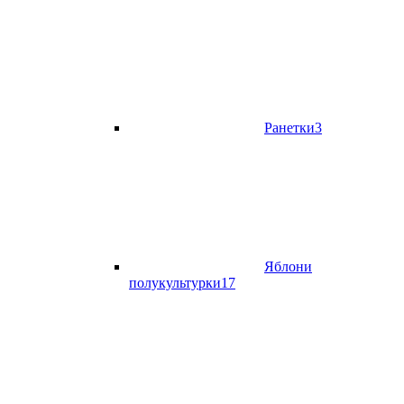
Ранетки
3
Яблони
полукультурки
17