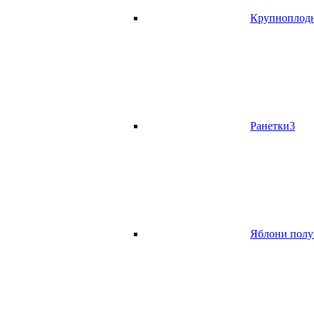
Крупноплод
Ранетки
3
Яблони полу