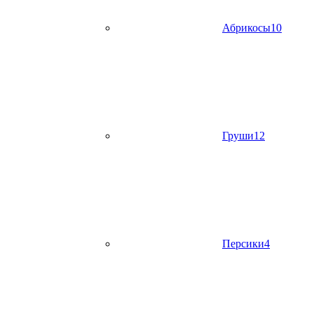
Абрикосы
10
Груши
12
Персики
4