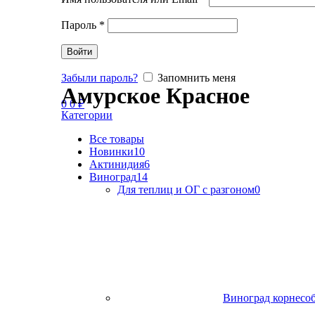
Пароль
*
Войти
Забыли пароль?
Запомнить меня
Амурское Красное
0
0
₽
Категории
Все
товары
Новинки
10
Актинидия
6
Виноград
14
Для теплиц и ОГ с разгоном
0
Виноград корнесо