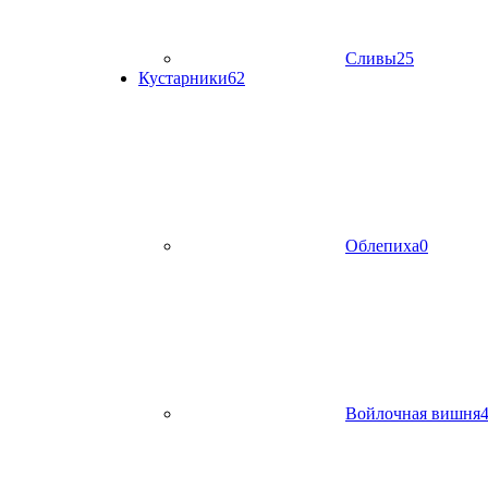
Сливы
25
Кустарники
62
Облепиха
0
Войлочная вишня