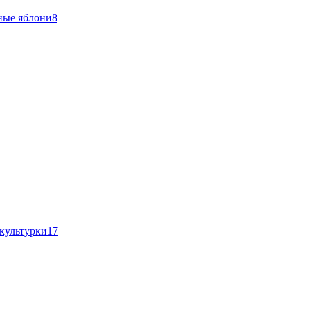
ные яблони
8
культурки
17