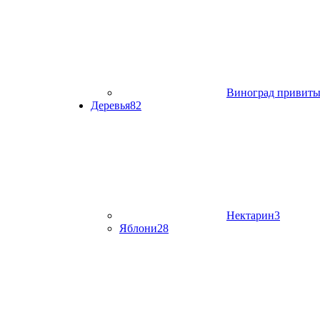
Виноград привит
Деревья
82
Нектарин
3
Яблони
28