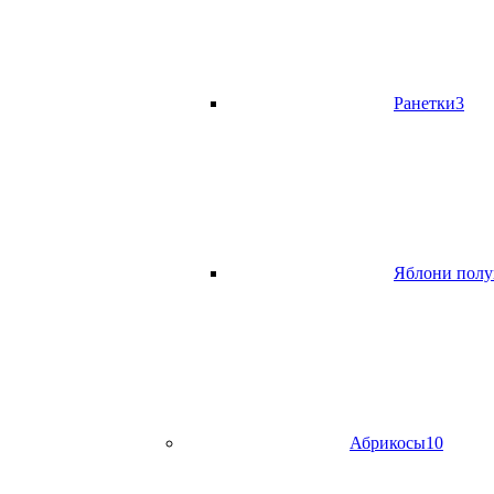
Ранетки
3
Яблони полу
Абрикосы
10