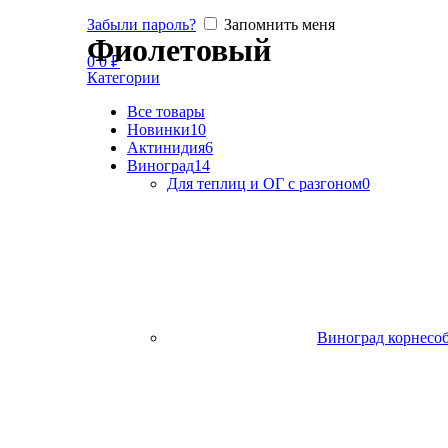
Забыли пароль?
Запомнить меня
Фиолетовый
0
0
₽
Категории
Все
товары
Новинки
10
Актинидия
6
Виноград
14
Для теплиц и ОГ с разгоном
0
Виноград корнесо