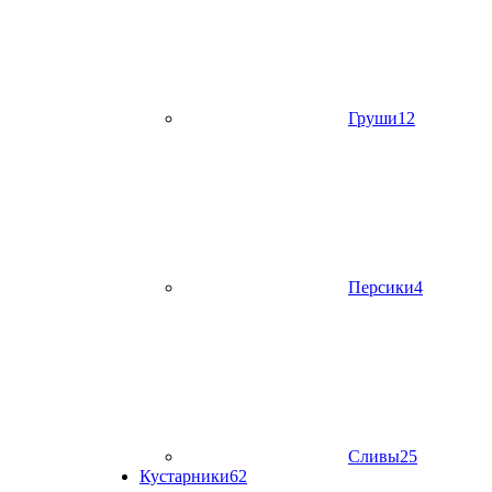
Груши
12
Персики
4
Сливы
25
Кустарники
62