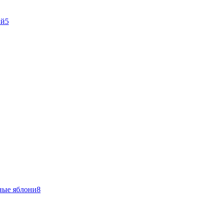
ый
5
ные яблони
8