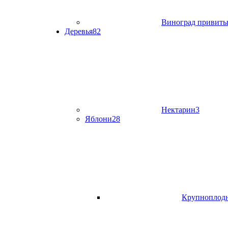
Виноград привит
Деревья
82
Нектарин
3
Яблони
28
Крупноплод