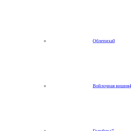
Облепиха
0
Войлочная вишня
Голубика
7