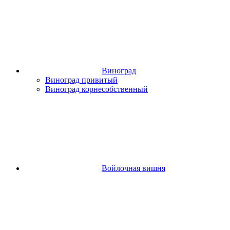
Виноград
Виноград привитый
Виноград корнесобственный
Войлочная вишня